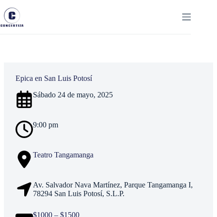
Saltar
al
contenido
Epica en San Luis Potosí
Sábado 24 de mayo, 2025
9:00 pm
Teatro Tangamanga
Av. Salvador Nava Martínez, Parque Tangamanga I,
78294 San Luis Potosí, S.L.P.
$1000 – $1500